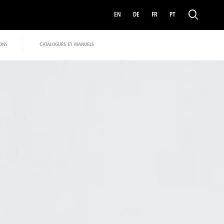
EN
DE
FR
PT
IONS
CATALOGUES ET MANUELS