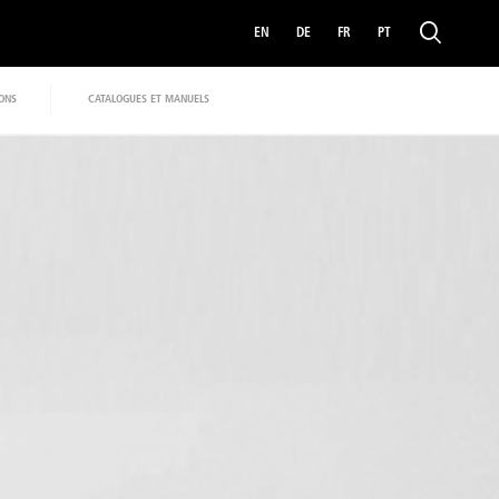
EN
DE
FR
PT
IONS
CATALOGUES ET MANUELS