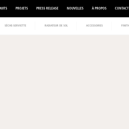
UITS
PROJETS
PRESS RELEASE
NOUVELLES
À PROPOS
CONTACT
SÈCHE-SERVIETTE
RADIATEUR DE SOL
ACCESSOIRES
FINIT